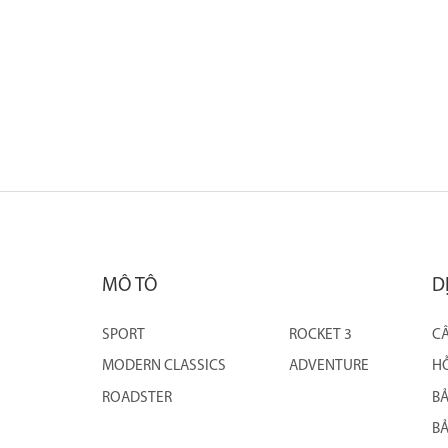
MÔ TÔ
D
SPORT
ROCKET 3
CÂ
MODERN CLASSICS
ADVENTURE
HỖ
ROADSTER
B
BẢ