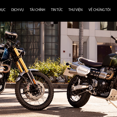
HỤC
DỊCH VỤ
TÀI CHÍNH
TIN TỨC
THƯ VIỆN
VỀ CHÚNG TÔI