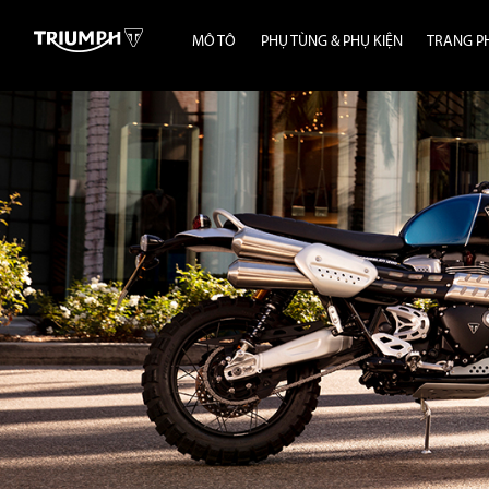
MÔ TÔ
PHỤ TÙNG & PHỤ KIỆN
TRANG P