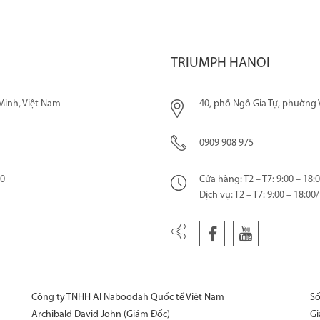
TRIUMPH HANOI
Minh, Việt Nam
40, phố Ngô Gia Tự, phường V
0909 908 975
00
Cửa hàng: T2 – T7: 9:00 – 18:
Dịch vụ: T2 – T7: 9:00 – 18:0
Công ty TNHH Al Naboodah Quốc tế Việt Nam
Số
Archibald David John (Giám Đốc)
Gi