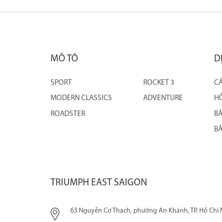
MÔ TÔ
D
SPORT
ROCKET 3
CÂ
MODERN CLASSICS
ADVENTURE
HỖ
ROADSTER
B
BẢ
TRIUMPH EAST SAIGON
63 Nguyễn Cơ Thạch, phường An Khánh, TP. Hồ Chí 