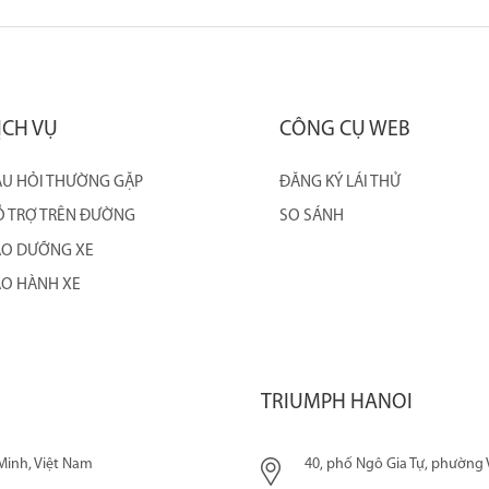
ỊCH VỤ
CÔNG CỤ WEB
U HỎI THƯỜNG GẶP
ĐĂNG KÝ LÁI THỬ
 TRỢ TRÊN ĐƯỜNG
SO SÁNH
ẢO DƯỠNG XE
O HÀNH XE
TRIUMPH HANOI
Minh, Việt Nam
40, phố Ngô Gia Tự, phường V