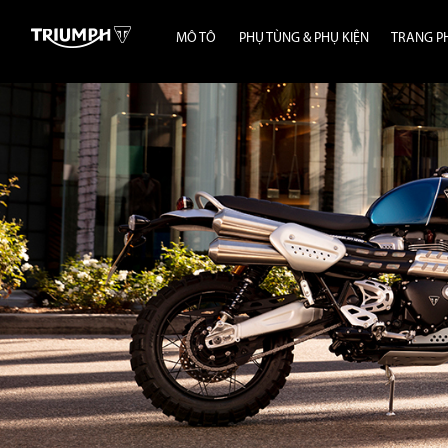
MÔ TÔ
PHỤ TÙNG & PHỤ KIỆN
TRANG P