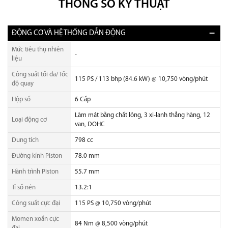
THÔNG SỐ KỸ THUẬT
ĐỘNG CƠ VÀ HỆ THỐNG DẪN ĐỘNG
Mức tiêu thụ nhiên
-
liệu
Công suất tối đa/ Tốc
115 PS / 113 bhp (84.6 kW) @ 10,750 vòng/phút
độ quay
Hộp số
6 Cấp
Làm mát bằng chất lỏng, 3 xi-lanh thẳng hàng, 12
Loại động cơ
van, DOHC
Dung tích
798 cc
Đường kính Piston
78.0 mm
Hành trình Piston
55.7 mm
Tỉ số nén
13.2:1
Công suất cực đại
115 PS @ 10,750 vòng/phút
Momen xoắn cực
84 Nm @ 8,500 vòng/phút