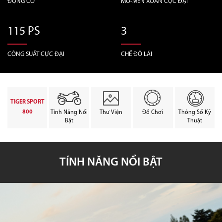
ĐỘNG CƠ
MÔ-MEN XOẮN CỰC ĐẠI
115 PS
3
CÔNG SUẤT CỰC ĐẠI
CHẾ ĐỘ LÁI
TIGER SPORT
800
Tính Năng Nổi
Thư Viện
Đồ Chơi
Thông Số Kỹ
Bật
Thuật
TÍNH NĂNG NỔI BẬT