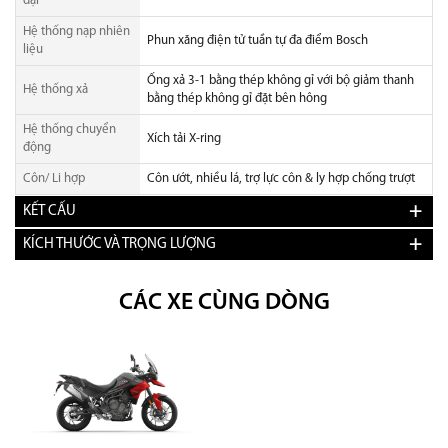
đại
Hệ thống nạp nhiên
Phun xăng điện tử tuần tự đa điểm Bosch
liệu
Ống xả 3-1 bằng thép không gỉ với bộ giảm thanh
Hệ thống xả
bằng thép không gỉ đặt bên hông
Hệ thống chuyển
Xích tải X-ring
động
Côn/ Li hợp
Côn ướt, nhiều lá, trợ lực côn & ly hợp chống trượt
KẾT CẤU
KÍCH THƯỚC VÀ TRỌNG LƯỢNG
CÁC XE CÙNG DÒNG