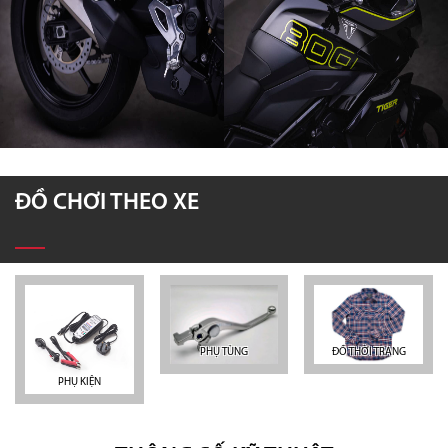
ĐỒ CHƠI THEO XE
PHỤ TÙNG
ĐỒ THỜI TRANG
PHỤ KIỆN