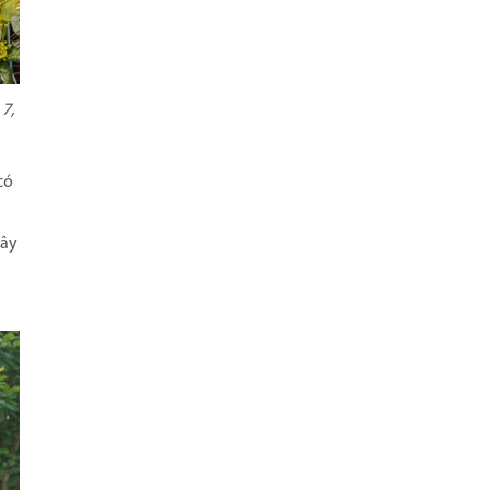
7,
có
Đây