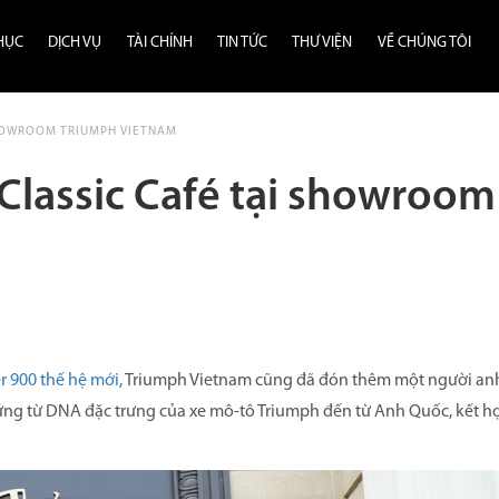
HỤC
DỊCH VỤ
TÀI CHÍNH
TIN TỨC
THƯ VIỆN
VỀ CHÚNG TÔI
SHOWROOM TRIUMPH VIETNAM
Classic Café tại showroom
r 900 thế hệ mới
, Triumph Vietnam cũng đã đón thêm một người an
hứng từ DNA đặc trưng của xe mô-tô Triumph đến từ Anh Quốc, kết h