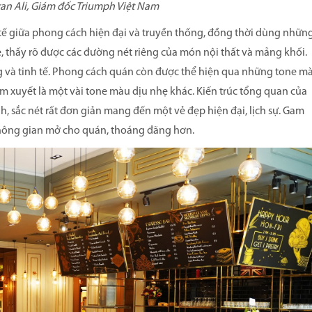
an Ali, Giám đốc Triumph Việt Nam
nh tế giữa phong cách hiện đại và truyền thống, đồng thời dùng nhữn
, thấy rõ được các đường nét riêng của món nội thất và mảng khối.
 và tinh tế. Phong cách quán còn được thể hiện qua những tone m
m xuyết là một vài tone màu dịu nhẹ khác. Kiến trúc tổng quan của
, sắc nét rất đơn giản mang đến một vẻ đẹp hiện đại, lịch sự. Gam
không gian mở cho quán, thoáng đãng hơn.