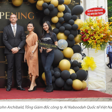
John Archibald, Tổng Giám đốc công ty Al Naboodah Quốc tế Việt N