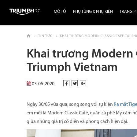
MÔ TÔ
PHỤ TÙNG & PHỤ KIỆN
TRANG P
TIN TỨC
KHAI TRƯƠNG MODERN CLASSIC CAFÉ TẠI 
Khai trương Modern 
Triumph Vietnam
03-06-2020
Ngày 30/05 vừa qua, song song với sự kiện
Ra mắt Tige
em mới là Modern Classic Café, quán cà phê lấy cảm 
giữa những giá trị cổ điển và phong cách hiện đại.